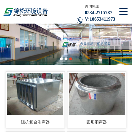
咨询热线
0534-2715787
V:18653411973
阻抗复合消声器
圆形消声器