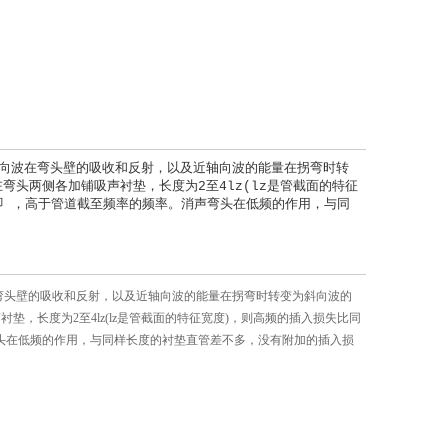
向波在弯头壁的吸收和反射，以及近轴向波的能量在拐弯时转
头两侧各加铺吸声衬垫，长度为2至4lz(lz是管截面的特征
即 ，高于管道截至频率的频率。消声弯头在低频的作用，与同
弯头壁的吸收和反射，以及近轴向波的能量在拐弯时转变为斜向波的
，长度为2至4lz(lz是管截面的特征宽度)，则高频的插入损失比同
弯头在低频的作用，与同样长度的衬垫直管差不多，没有附加的插入损