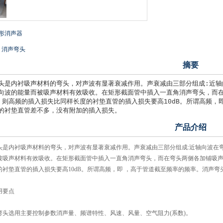
形消声器
：
消声弯头
摘要
头是内衬吸声材料的弯头，对声波有显著衰减作用。声衰减由三部分组成:近轴
向波的能量而被吸声材料有效吸收。在矩形截面管中插入一直角消声弯头，而在弯
，则高频的插入损失比同样长度的衬垫直管的插入损失要高10dB。所谓高频，
的衬垫直管差不多，没有附加的插入损失。
产品介绍
头是内衬吸声材料的弯头，对声波有显著衰减作用。声衰减由三部分组成:近轴向波在
被吸声材料有效吸收。在矩形截面管中插入一直角消声弯头，而在弯头两侧各加铺吸声衬垫
的衬垫直管的插入损失要高10dB。所谓高频，即 ，高于管道截至频率的频率。消声
用要点
消声弯头选用主要控制参数消声量、频谱特性、风速、风量、空气阻力(系数)。