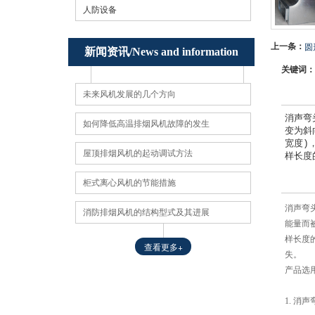
人防设备
上一条：
圆
新闻资讯/News and information
关键词
未来风机发展的几个方向
消声弯
如何降低高温排烟风机故障的发生
变为斜
宽度)
屋顶排烟风机的起动调试方法
样长度
柜式离心风机的节能措施
消声弯
消防排烟风机的结构型式及其进展
能量而
样长度
查看更多+
失。
产品选
1. 