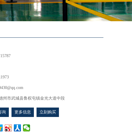
715787
11973
9430@qq.com
德州市武城县鲁权屯镇金光大道中段
咨询
更多信息
立刻购买