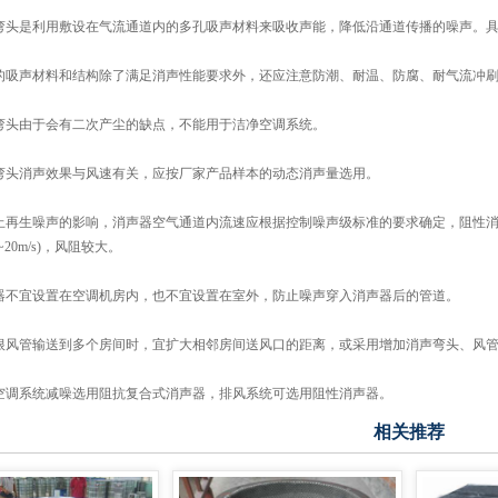
消声弯头是利用敷设在气流通道内的多孔吸声材料来吸收声能，降低沿通道传播的噪声。
选用的吸声材料和结构除了满足消声性能要求外，还应注意防潮、耐温、防腐、耐气流冲
消声弯头由于会有二次产尘的缺点，不能用于洁净空调系统。
消声弯头消声效果与风速有关，应按厂家产品样本的动态消声量选用。
为防止再生噪声的影响，消声器空气通道内流速应根据控制噪声级标准的要求确定，阻性消声器
~20m/s)，风阻较大。
消声器不宜设置在空调机房内，也不宜设置在室外，防止噪声穿入消声器后的管道。
当一根风管输送到多个房间时，宜扩大相邻房间送风口的距离，或采用增加消声弯头、风
一般空调系统减噪选用阻抗复合式消声器，排风系统可选用阻性消声器。
相关推荐