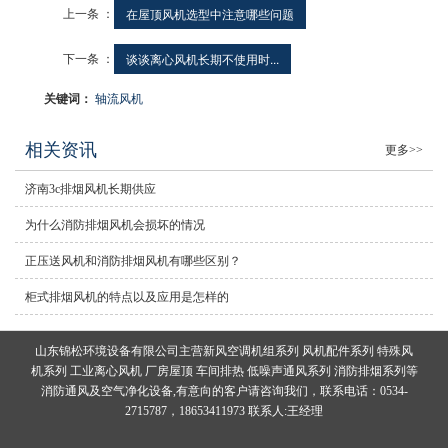
上一条 ：
在屋顶风机选型中注意哪些问题
下一条 ：
谈谈离心风机长期不使用时...
关键词：
轴流风机
相关资讯
更多>>
济南3c排烟风机长期供应
为什么消防排烟风机会损坏的情况
正压送风机和消防排烟风机有哪些区别？
柜式排烟风机的特点以及应用是怎样的
山东锦松环境设备有限公司主营新风空调机组系列 风机配件系列 特殊风
机系列 工业离心风机 厂房屋顶 车间排热 低噪声通风系列 消防排烟系列等
消防通风及空气净化设备,有意向的客户请咨询我们，联系电话：0534-
2715787，18653411973 联系人:王经理