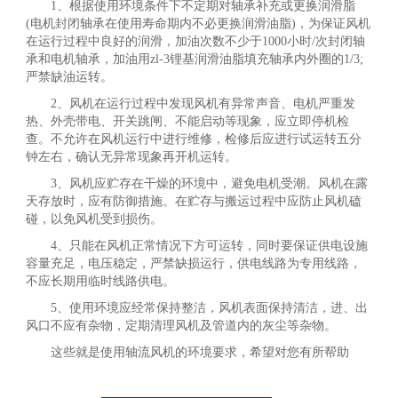
1、根据使用环境条件下不定期对轴承补充或更换润滑脂
(电机封闭轴承在使用寿命期内不必更换润滑油脂)，为保证风机
在运行过程中良好的润滑，加油次数不少于1000小时/次封闭轴
承和电机轴承，加油用zl-3锂基润滑油脂填充轴承内外圈的1/3;
严禁缺油运转。
2、风机在运行过程中发现风机有异常声音、电机严重发
热、外壳带电、开关跳闸、不能启动等现象，应立即停机检
查。不允许在风机运行中进行维修，检修后应进行试运转五分
钟左右，确认无异常现象再开机运转。
3、风机应贮存在干燥的环境中，避免电机受潮。风机在露
天存放时，应有防御措施。在贮存与搬运过程中应防止风机磕
碰，以免风机受到损伤。
4、只能在风机正常情况下方可运转，同时要保证供电设施
容量充足，电压稳定，严禁缺损运行，供电线路为专用线路，
不应长期用临时线路供电。
5、使用环境应经常保持整洁，风机表面保持清洁，进、出
风口不应有杂物，定期清理风机及管道内的灰尘等杂物。
这些就是使用轴流风机的环境要求，希望对您有所帮助