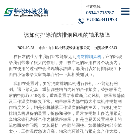
咨询热线
0534-2715787
V:18653411973
该如何排除消防排烟风机的轴承故障
2021-10-28
来自:
山东锦松环境设备有限公司
浏览次数:2343
在日常的生活中我们经常能够见到
消防排烟风机
，它的出现
给我们带来了很大的作用，并且被广泛的应用在各个场所内，
但在使用的过程中会出现轴承故障，那我们该如何排除呢？下
面由小编来给大家简单介绍一下其相关知识点。
我们在处置时，要将消防排烟风机进行停机，不能运行检
测。退下紧定套，重新调整轴与内环的合作紧度，替换轴承之
后的空隙取0.10毫米，重新装置结束重新启动风机，轴承振荡值
及工作温度均康复正常。如果轴承内部空隙太小或机件规划制
作精度欠安，均是分机轴承工作温度偏高的主因，为便利消防
排烟风机设备的装置；拆修和保护，通常在规划上多选用紧定
套轴承锥孔内环合作之轴承座轴承，但是也易因装置程序上的
疏忽而发作问题，尤其是恰当空隙的凋整。如果轴承内部空隙
太小，工作温度急速升高：轴承内环锥孔与紧定套合作太松，