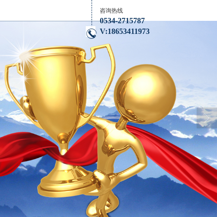
咨询热线
0534-2715787
V:18653411973