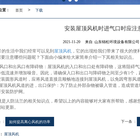
位置：
首页
>
下载
安装屋顶风机时进气口时应注
2021-11-20
来自:
山东锦松环境设备有限公
的生活中我们经常可以见到
屋顶风机
，它的出现给我们带来了很大的便
需要注意哪些问题呢？下面由小编来给大家简单介绍一下其相关知识点。
风口和出风口有障碍物：屋顶风机的入口和出口处有障碍物，这将阻碍气
降低流速并增加噪音。因此，请确保入口和出口与障碍物之间至少有1个，
安装圆形风道时，应将风道直接且顺畅地连接到屋顶风机，以免因弯形风
、屋顶风机风道的进，出口保护：为了防止外部杂物被吸入管道，造成管道
要安装防护网。
是人防法兰的相关知识点，希望以上的内容能够对大家有所帮助，感谢您
网站更新。
 ：
下一条 ：
如何提高离心风机的功率
：
屋顶风机