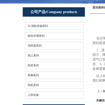
您当前的
公司产品/Company products
3C消防排烟系列
新风空调系列
在日常
那到底
消声器系列
1、进
阻力，
风口系列
进气口
音。3
风管系列
处都需
风阀系列
以上就
我们的
风机系列
上一条
人防设备
关键词