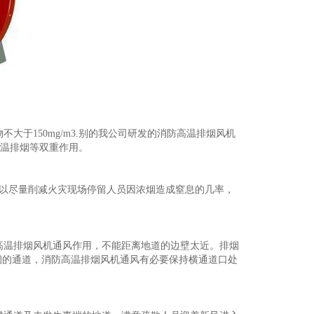
于150mg/m3.别的我公司研发的消防高温排烟风机
高温排烟等双重作用。
以尽量削减火灾现场停留人员因浓烟造成窒息的几率，
温排烟风机通风作用，不能距离地道的边壁太近。排烟
烟的通道，消防高温排烟风机通风有必要保持横通道口处