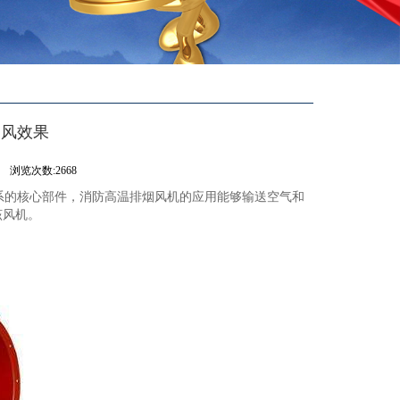
通风效果
司
浏览次数:2668
的核心部件，消防高温排烟风机的应用能够输送空气和
该风机。