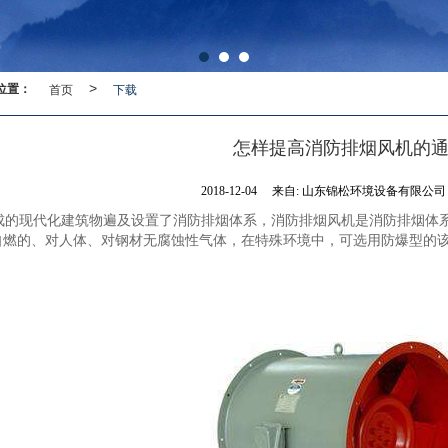
位置：
首页
>
下载
怎样提高消防排烟风机的
2018-12-04
来自:
山东锦松环境设备有限公
的现代化建筑物遍及设置了消防排烟体系，消防排烟风机是消防排烟体系
自燃的、对人体、对钢材无腐蚀性气体，在特殊环境中，可选用防爆型的